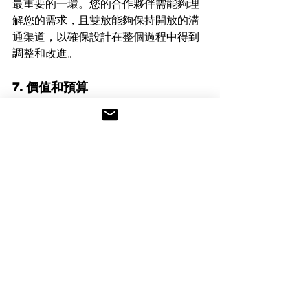
最重要的一環。您的合作夥伴需能夠理
解您的需求，且雙放能夠保持開放的溝
通渠道，以確保設計在整個過程中得到
調整和改進。
7. 價值和預算
最後，當然還要考慮預算。確保選擇的
合作夥伴能夠提供具有價值的服務，符
合您的預算。
這些關鍵因素將有助於確保您選擇的行
銷設計服務能夠滿足您的需求，幫助您
實現市場目標，並為您的品牌建立強大
的形象。選擇正確的合作夥伴是實現行
銷設計成功的重要一步，而符合以上要
點的「安澤行銷設計工作室」為企業提
供卓越的行銷設計解決方案。
安澤行銷設計工作室（Unzoned 